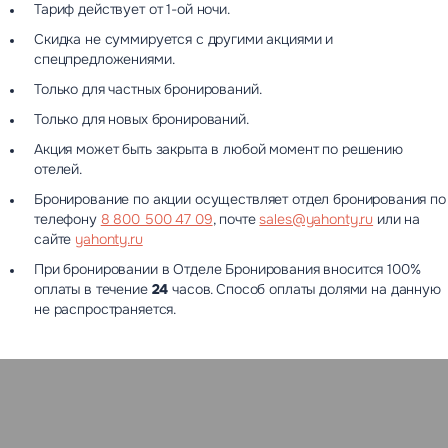
Тариф действует от 1-ой ночи.
Новости
Контакты управляющей компании
Скидка не суммируется с другими акциями и
Вакансии
спецпредложениями.
Только для частных бронирований.
Только для новых бронирований.
Акция может быть закрыта в любой момент по решению
отелей.
Бронирование по акции осуществляет отдел бронирования по
телефону
8 800 500 47 09
, почте
sales@yahonty.ru
или на
сайте
yahonty.ru
При бронировании в Отделе Бронирования вносится 100%
оплаты в течение
24
часов. Способ оплаты долями на данную
не распространяется.