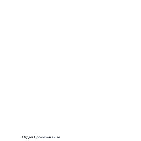
Тир
Тропа зд
Подробнее
Подробне
Отдел бронирования