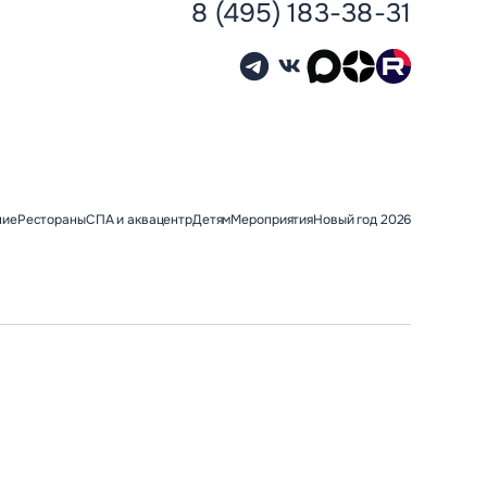
8 (495) 183-38-31
ние
Рестораны
СПА и аквацентр
Детям
Мероприятия
Новый год 2026
Возьми
друга с
собой!