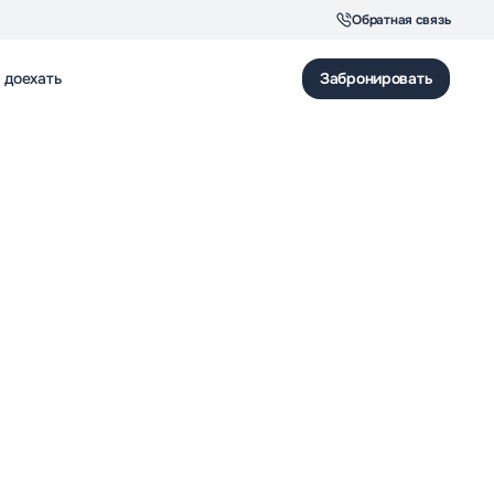
Обратная связь
 доехать
Забронировать
Для звонков по Москве
Ресепшен отеля
8 (495) 150-28-34
8 (495) 183-38-31
Для звонков по России
Корпоративный отдел
8 (495) 150-28-34
8 (495) 120-42-44