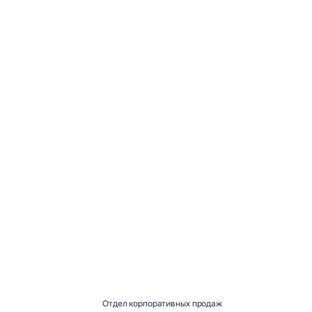
оровья
Хатха Йога
е
Подробнее
Отдел корпоративных продаж