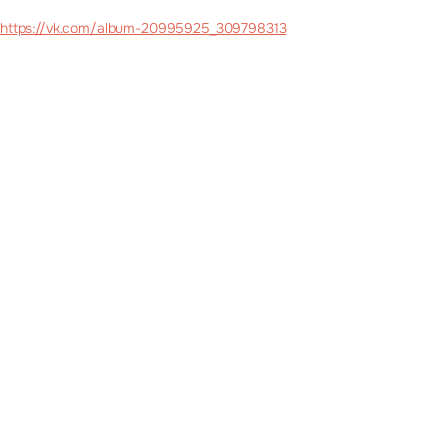
https://vk.com/album-20995925_309798313
Другие новости
26 июня
Ногинск
День Рождения отеля уже скоро!
Подробнее