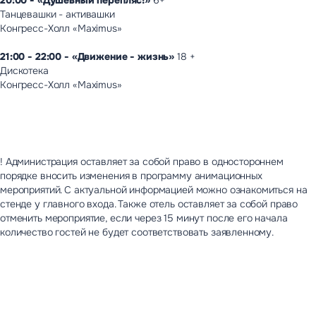
20:00 - «Душевный перепляс!»
6+
Танцевашки - активашки
Конгресс-Холл «Maximus»
21:00 - 22:00 - «Движение - жизнь»
18 +
Дискотека
Конгресс-Холл «Maximus»
! Администрация оставляет за собой право в одностороннем
порядке вносить изменения в программу анимационных
мероприятий. С актуальной информацией можно ознакомиться на
стенде у главного входа. Также отель оставляет за собой право
отменить мероприятие, если через 15 минут после его начала
количество гостей не будет соответствовать заявленному.
Другие мероприятия
7-9
1
август