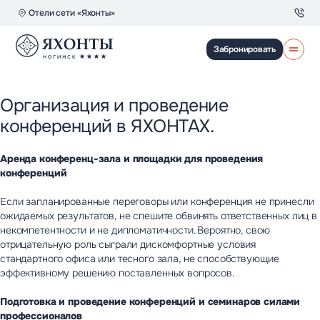
Отели сети «Яхонты»
Забронировать
Для звонков по Москве
Ресепшен отеля
Организация и проведение
Об отеле
8 (495) 150-28-34
8 (495) 183-38-31
Проживание
конференций в ЯХОНТАХ.
Для звонков по России
Корпоративный отдел
Рестораны
8 (495) 150-28-34
8 (495) 120-42-44
СПА и аквацентр
Аренда конференц-зала и площадки для проведения
Детям
конференций
Развлечения
Если запланированные переговоры или конференция не принесли
Мероприятия
ожидаемых результатов, не спешите обвинять ответственных лиц в
Контакты
некомпетентности и не дипломатичности. Вероятно, свою
Как доехать
отрицательную роль сыграли дискомфортные условия
Новый год 2027
стандартного офиса или тесного зала, не способствующие
эффективному решению поставленных вопросов.
Яхонты Ногинск
Подготовка и проведение конференций и семинаров силами
Спецпредложения
профессионалов
Афиша