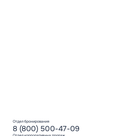
Нажимая кнопку “Отправить” вы даете свое согласие на
обработку персональных данных
Отправить
Отдел бронирования
8 (800) 500-47-09
Отдел корпоративных продаж